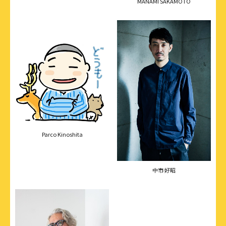
MANAMI SAKAMOTO
Parco Kinoshita
中市 好昭