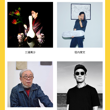
三浦美沙
垣内俊文