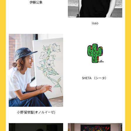
伊藤公象
isao
SHETA （シータ）
小野 留依聖(オノルイーゼ)