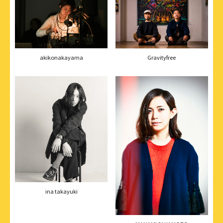
akikonakayama
Gravityfree
ina takayuki