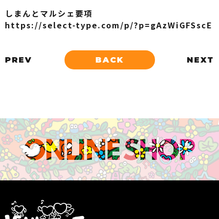
しまんとマルシェ要項
https://select-type.com/p/?p=gAzWiGFSscE
PREV
BACK
NEXT